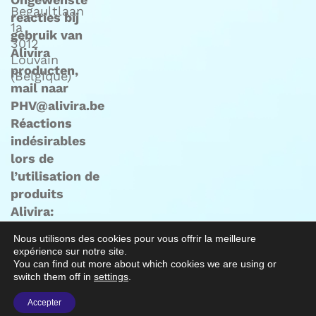
Begaultlaan
reacties bij
1a
gebruik van
3012
Alivira
Louvain
producten,
(Belgique)
mail naar
PHV@alivira.be
Réactions
indésirables
lors de
l’utilisation de
produits
Alivira:
envoyez un
Nous utilisons des cookies pour vous offrir la meilleure
mail à
expérience sur notre site.
PHV@alivira.be
You can find out more about which cookies we are using or
switch them off in
settings
.
© Alivira Animal Health Limited 2024.
Accepter
Conçu par :
Version-Next