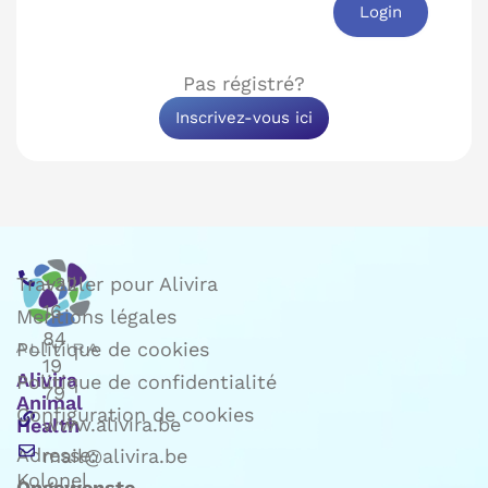
Login
Pas régistré?
Inscrivez-vous ici
Travailler pour Alivira
+32
16
Mentions légales
84
Politique de cookies
19
Alivira
Politique de confidentialité
79
Animal
Configuration de cookies
www.alivira.be
Health
Adresse:
mail@alivira.be
Kolonel
Ongewenste