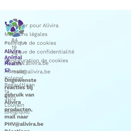
Travailler pour Alivira
+32
16
Mentions légales
84
Politique de cookies
19
Alivira
Politique de confidentialité
79
Animal
Configuration de cookies
www.alivira.be
Health
Adresse:
mail@alivira.be
Kolonel
Ongewenste
Begaultlaan
reacties bij
1a
gebruik van
3012
Alivira
Louvain
producten,
(Belgique)
mail naar
PHV@alivira.be