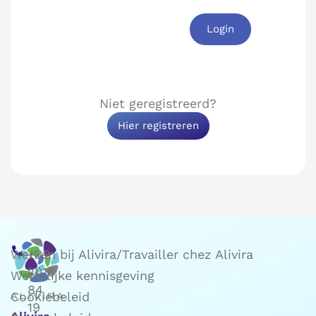
Login
Niet geregistreerd?
Hier registreren
Werken bij Alivira/Travailler chez Alivira
+32
(0)16
Wettelijke kennisgeving
84
Cookiebeleid
19