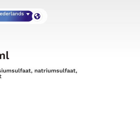
ederlands
ml
iumsulfaat, natriumsulfaat,
t