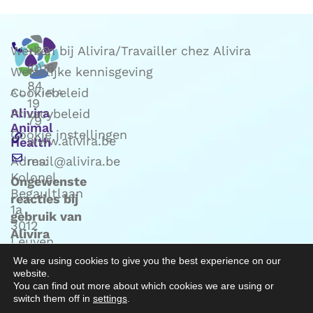
Werken bij Alivira/Travailler chez Alivira
+32
(0)16
Wettelijke kennisgeving
84
Cookiebeleid
19
Alivira
Privacybeleid
79
Animal
Cookie instellingen
www.alivira.be
Health
Adres:
mail@alivira.be
Kolonel
Ongewenste
Begaultlaan
reacties bij
1a
gebruik van
3012
Alivira
Leuven
producten:
(Belgie)
We are using cookies to give you the best experience on our
mail naar
website.
Phv@alivira.be
You can find out more about which cookies we are using or
switch them off in
settings
.