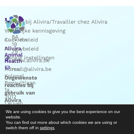
Werken bij Alivira/Travailler chez Alivira
+32
(0)16
Wettelijke kennisgeving
84
Cookiebeleid
19
Alivira
Privacybeleid
79
Animal
Cookie instellingen
www.alivira.be
Health
Adres:
mail@alivira.be
Kolonel
Ongewenste
Begaultlaan
reacties bij
1a
gebruik van
3012
Alivira
Leuven
producten:
(Belgie)
We are using cookies to give you the best experience on our
mail naar
website.
Phv@alivira.be
You can find out more about which cookies we are using or
switch them off in
settings
.