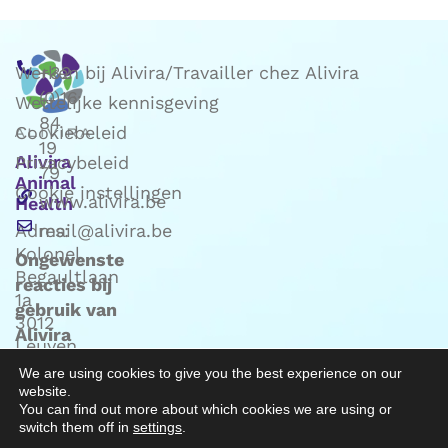
Werken bij Alivira/Travailler chez Alivira
+32
(0)16
Wettelijke kennisgeving
84
Cookiebeleid
19
Alivira
Privacybeleid
79
Animal
Cookie instellingen
www.alivira.be
Health
Adres:
mail@alivira.be
Kolonel
Ongewenste
Begaultlaan
reacties bij
1a
gebruik van
3012
Alivira
Leuven
producten:
(Belgie)
We are using cookies to give you the best experience on our
mail naar
website.
Phv@alivira.be
You can find out more about which cookies we are using or
switch them off in
settings
.