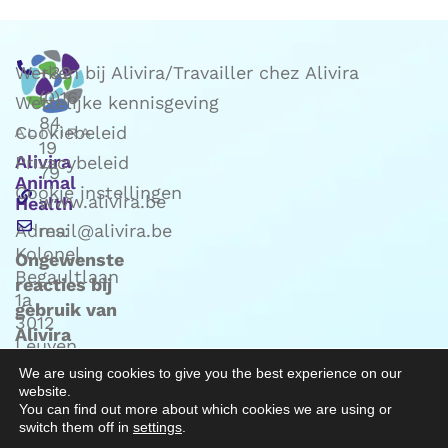
Werken bij Alivira/Travailler chez Alivira
+32
(0)16
Wettelijke kennisgeving
84
Cookiebeleid
19
Alivira
Privacybeleid
79
Animal
Cookie instellingen
www.alivira.be
Health
Adres:
mail@alivira.be
Kolonel
Ongewenste
Begaultlaan
reacties bij
1a
gebruik van
3012
Alivira
Leuven
producten:
(Belgie)
We are using cookies to give you the best experience on our
mail naar
website.
Phv@alivira.be
You can find out more about which cookies we are using or
switch them off in
settings
.