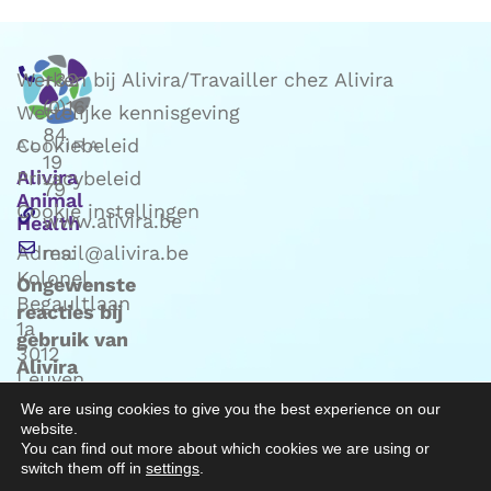
Werken bij Alivira/Travailler chez Alivira
+32
(0)16
Wettelijke kennisgeving
84
Cookiebeleid
19
Alivira
Privacybeleid
79
Animal
Cookie instellingen
www.alivira.be
Health
Adres:
mail@alivira.be
Kolonel
Ongewenste
Begaultlaan
reacties bij
1a
gebruik van
3012
Alivira
Leuven
producten:
(Belgie)
We are using cookies to give you the best experience on our
mail naar
website.
Phv@alivira.be
You can find out more about which cookies we are using or
switch them off in
settings
.