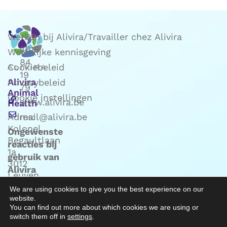
Werken bij Alivira/Travailler chez Alivira
+32
(0)16
Wettelijke kennisgeving
84
Cookiebeleid
19
Alivira
Privacybeleid
79
Animal
Cookie instellingen
www.alivira.be
Health
Adres:
mail@alivira.be
Kolonel
Ongewenste
Begaultlaan
reacties bij
1a
gebruik van
3012
Alivira
Leuven
producten:
(Belgie)
We are using cookies to give you the best experience on our
mail naar
website.
Phv@alivira.be
You can find out more about which cookies we are using or
switch them off in
settings
.