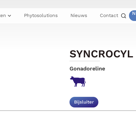
N
ten
Phytosolutions
Nieuws
Contact
SYNCROCYL 5
Gonadoreline
Bijsluiter