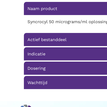
Naam product
Syncrocyl 50 micrograms/ml oplossin
Actief bestanddeel
Indicatie
Dosering
Wachttijd