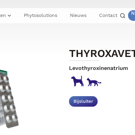
N
ten
Phytosolutions
Nieuws
Contact
THYROXAVET 
Levothyroxinenatrium
Bijsluiter