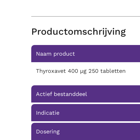
Productomschrijving
Naam product
Thyroxavet 400 μg 250 tabletten
Actief bestanddeel
Indicatie
Dosering