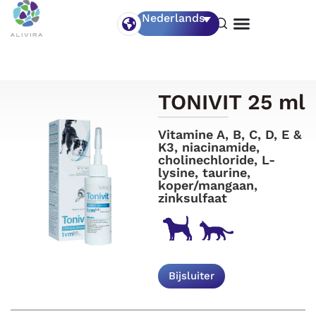
Nederlands
TONIVIT 25 ml
Vitamine A, B, C, D, E &
K3, niacinamide,
cholinechloride, L-
lysine, taurine,
koper/mangaan,
zinksulfaat
Bijsluiter