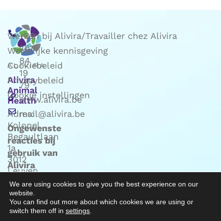
Werken bij Alivira/Travailler chez Alivira
+32
(0)16
Wettelijke kennisgeving
84
Cookiebeleid
19
Alivira
Privacybeleid
79
Animal
Cookie instellingen
www.alivira.be
Health
Adres:
mail@alivira.be
Kolonel
Ongewenste
Begaultlaan
reacties bij
1a
gebruik van
3012
Alivira
Leuven
producten:
(Belgie)
We are using cookies to give you the best experience on our
mail naar
website.
Phv@alivira.be
You can find out more about which cookies we are using or
switch them off in
settings
.