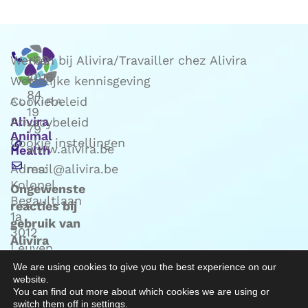
Werken bij Alivira/Travailler chez Alivira
+32
(0)16
Wettelijke kennisgeving
84
Cookiebeleid
19
Alivira
Privacybeleid
79
Animal
Cookie instellingen
www.alivira.be
Health
Adres:
mail@alivira.be
Kolonel
Ongewenste
Begaultlaan
reacties bij
1a
gebruik van
3012
Alivira
Leuven
producten:
(Belgie)
We are using cookies to give you the best experience on our
mail naar
website.
Phv@alivira.be
You can find out more about which cookies we are using or
switch them off in
settings
.