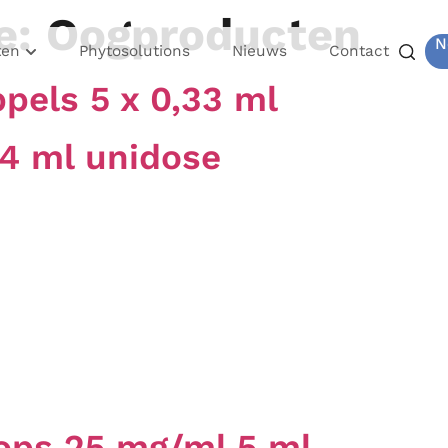
e:
Oogproducten
N
ten
Phytosolutions
Nieuws
Contact
els 5 x 0,33 ml
4 ml unidose
ps 25 mg/ml 5 ml