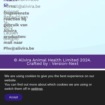
Adres:
mail@alivira.be
Kolonel
Ongewenste
Begaultlaan
reacties bij
1a
gebruik van
3012
Alivira
Leuven
producten:
(Belgie)
mail naar
Phv@alivira.be
© Alivira Animal Health Limited 2024.
Crafted by :
Version-Next
We are using cookies to give you the best experience on our
website.
You can find out more about which cookies we are using or
switch them off in
settings
.
Accept