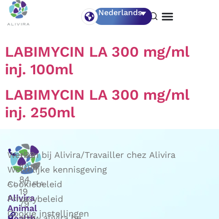
Medication Type:
Oplossing
Nederlands
voor injectie
LABIMYCIN LA 300 mg/ml
inj. 100ml
LABIMYCIN LA 300 mg/ml
inj. 250ml
Werken bij Alivira/Travailler chez Alivira
+32
(0)16
Wettelijke kennisgeving
84
Cookiebeleid
19
Alivira
Privacybeleid
79
Animal
Cookie instellingen
www.alivira.be
Health