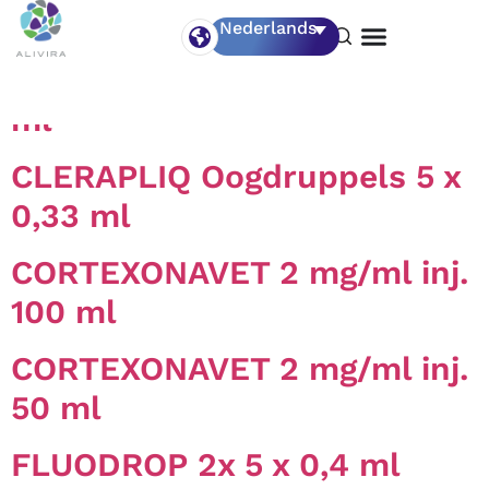
Product Category:
Paard
Nederlands
SPASMIPUR 20 mg/ml inj. 50
ml
CLERAPLIQ Oogdruppels 5 x
0,33 ml
CORTEXONAVET 2 mg/ml inj.
100 ml
CORTEXONAVET 2 mg/ml inj.
50 ml
FLUODROP 2x 5 x 0,4 ml